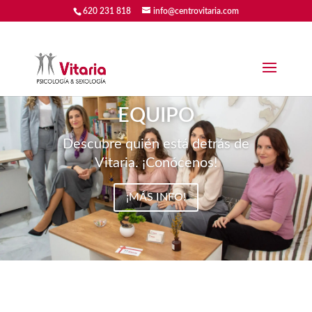
620 231 818
info@centrovitaria.com
EQUIPO
Descubre quién está detrás de
Vitaria. ¡Conócenos!
¡MÁS INFO!