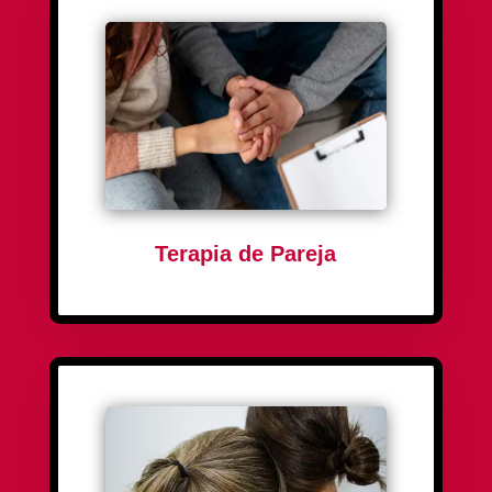
Terapia de Pareja
Se abordan conflictos en un espacio seguro, se
mejora la comunicación y se fortalece la relación.
Se busca promover la comprensión mutua y el
crecimiento emocional.
¡MÁS INFO!
Terapia de Pareja
Terapia Sexual
Se afrontan problemas relacionados con la
sexualidad en un espacio confidencial, se mejora