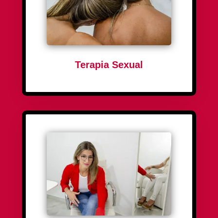
la intimidad en las relaciones y se explora la
sexualidad de forma saludable y respetuosa.
¡MÁS INFO!
Terapia Sexual
Hipnosis
Se accede al subconsciente de la persona y se
promueven cambios positivos en su mente y su
comportamiento. Se tratan problemas como el
estrés, la ansiedad, los hábitos no deseados y las
fobias, entre otros.