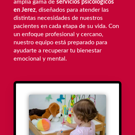
amplia gama de
servicios psicológicos
en Jerez
, diseñados para atender las
distintas necesidades de nuestros
pacientes en cada etapa de su vida. Con
un enfoque profesional y cercano,
nuestro equipo está preparado para
ayudarte a recuperar tu bienestar
emocional y mental.
Infantil
Ayuda para expresar emociones, superar
dificultades y desarrollar habilidades para afrontar
desafíos de la vida. Técnicas lúdicas y creativas
para conectar con los niños y apoyar su bienestar