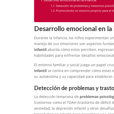
Desarrollo emocional en la infancia
Detección de problemas y trastornos psicoló
Promoviendo un entorno propicio para el des
Desarrollo emocional en la 
Durante la infancia, los niños experimentan u
manejo de sus emociones son aspectos funda
infantil
aborda cómo estos perciben, expresan 
habilidades para enfrentar desafíos emocional
El entorno familiar y social juega un papel cru
infantil
se centra en comprender cómo estas i
su autoestima y su capacidad para establecer 
Detección de problemas y trasto
La detección temprana de
problemas psicológ
trastornos como el TDAH (trastorno de déficit de
ansiedad, la depresión infantil y otros desafío