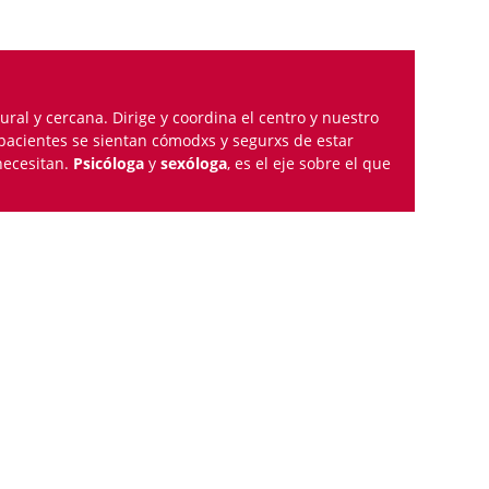
ural y cercana. Dirige y coordina el centro y nuestro
pacientes se sientan cómodxs y segurxs de estar
necesitan.
Psicóloga
y
sexóloga
, es el eje sobre el que