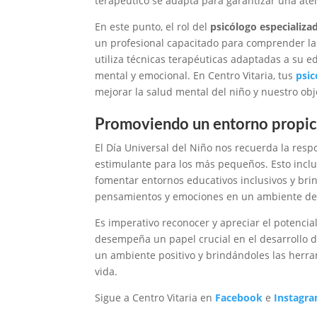
terapéutico se adapta para garantizar una at
En este punto, el rol del
psicólogo especializa
un profesional capacitado para comprender las
utiliza técnicas terapéuticas adaptadas a su e
mental y emocional. En Centro Vitaria, tus
psic
mejorar la salud mental del niño y nuestro obje
Promoviendo un entorno propicio 
El Día Universal del Niño nos recuerda la resp
estimulante para los más pequeños. Esto incl
fomentar entornos educativos inclusivos y bri
pensamientos y emociones en un ambiente de
Es imperativo reconocer y apreciar el potencia
desempeña un papel crucial en el desarrollo 
un ambiente positivo y brindándoles las herra
vida.
Sigue a Centro Vitaria en
Facebook
e
Instagr