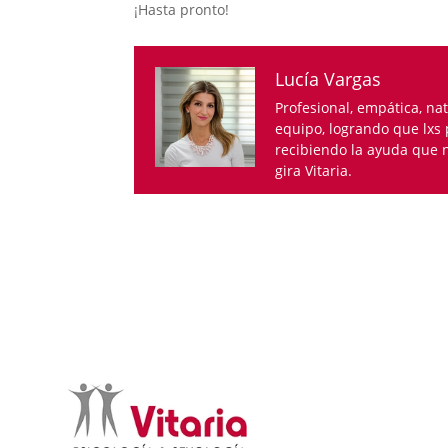
¡Hasta pronto!
Lucía Vargas
Profesional, empática, nat
equipo, logrando que lxs 
recibiendo la ayuda que 
gira Vitaria.