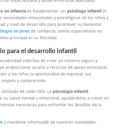
ención especializada y apoyo emocional adecuado.
do en infancia
es fundamental. Un
psicólogo infantil
es
 necesidades emocionales y psicológicas de los niños y
dad y nivel de desarrollo para promover su bienestar
ólogos en Jerez
de confianza, somos especialistas en
tivo principal es su felicidad.
para el desarrollo infantil
onsabilidad colectiva de crear un entorno seguro y
uye proporcionar acceso a recursos de apoyo emocional,
ndar a los niños la oportunidad de expresar sus
 respeto y comprensión.
l ilimitado de cada niño. La
psicología infantil
de su salud mental y emocional, ayudándolos a crecer en
mientas necesarias para enfrentar los desafíos de la
am
y mantente informad@ de nuestras novedades.